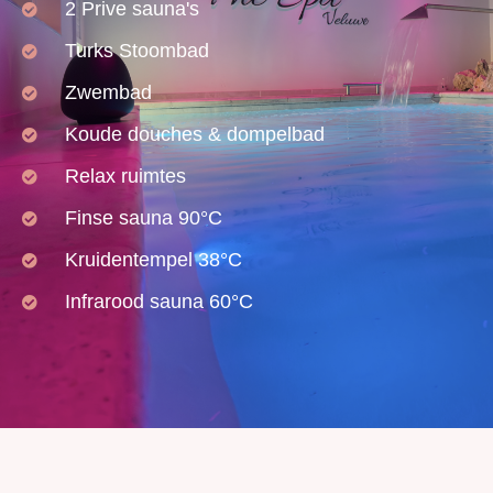
2 Prive sauna's
Turks Stoombad
Zwembad
Koude douches & dompelbad
Relax ruimtes
Finse sauna 90°C
Kruidentempel 38°C
Infrarood sauna 60°C